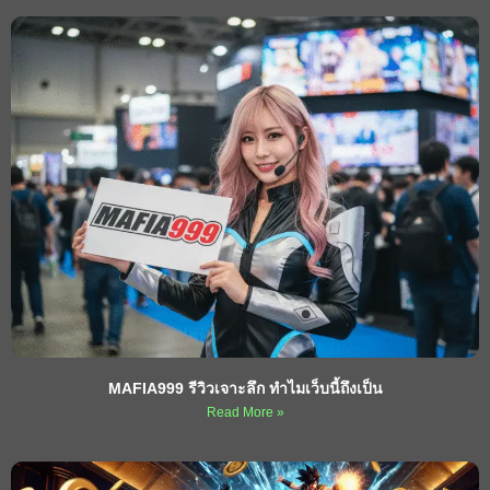
MAFIA999 รีวิวเจาะลึก ทำไมเว็บนี้ถึงเป็น
Read More »