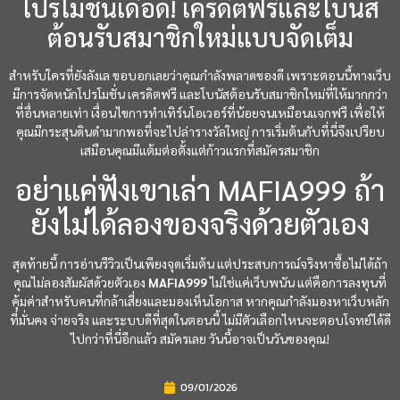
โปรโมชั่นเดือด! เครดิตฟรีและโบนัส
ต้อนรับสมาชิกใหม่แบบจัดเต็ม
สำหรับใครที่ยังลังเล ขอบอกเลยว่าคุณกำลังพลาดของดี เพราะตอนนี้ทางเว็บ
มีการจัดหนักโปรโมชั่น เครดิตฟรี และโบนัสต้อนรับสมาชิกใหม่ที่ให้มากกว่า
ที่อื่นหลายเท่า เงื่อนไขการทำเทิร์นโอเวอร์ที่น้อยจนเหมือนแจกฟรี เพื่อให้
คุณมีกระสุนดินดำมากพอที่จะไปล่ารางวัลใหญ่ การเริ่มต้นกับที่นี่จึงเปรียบ
เสมือนคุณมีแต้มต่อตั้งแต่ก้าวแรกที่สมัครสมาชิก
อย่าแค่ฟังเขาเล่า MAFIA999 ถ้า
ยังไม่ได้ลองของจริงด้วยตัวเอง
สุดท้ายนี้ การอ่านรีวิวเป็นเพียงจุดเริ่มต้น แต่ประสบการณ์จริงหาซื้อไม่ได้ถ้า
คุณไม่ลองสัมผัสด้วยตัวเอง
MAFIA999
ไม่ใช่แค่เว็บพนัน แต่คือการลงทุนที่
คุ้มค่าสำหรับคนที่กล้าเสี่ยงและมองเห็นโอกาส หากคุณกำลังมองหาเว็บหลัก
ที่มั่นคง จ่ายจริง และระบบดีที่สุดในตอนนี้ ไม่มีตัวเลือกไหนจะตอบโจทย์ได้ดี
ไปกว่าที่นี่อีกแล้ว สมัครเลย วันนี้อาจเป็นวันของคุณ!
09/01/2026