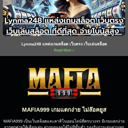
Lynma248 แหล่งเกมสล็อต เว็บตรง เว็บเล่นสล็อต
Read More »
MAFIA999 เกมแตกง่าย ไม่ล๊อคยูส
MAFIA999 เป็นเว็บสล็อตและคาสิโนออนไลน์ที่ครบวงจร มีเกมแตกง่าย
จากทุกค่ายให้เลือกเล่น ฝากถอนออโต้ไม่มีขั้นต่ำ รองรับการเล่นผ่านทุก