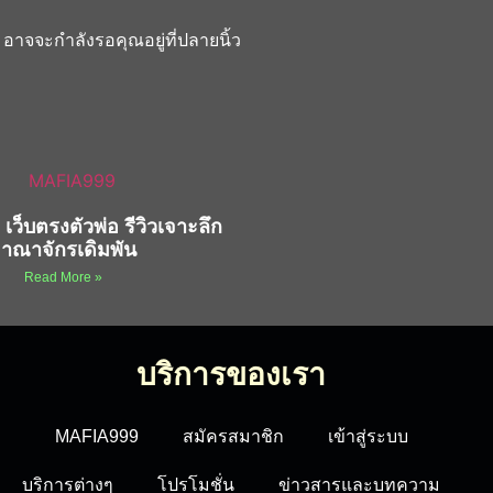
อาจจะกำลังรอคุณอยู่ที่ปลายนิ้ว
ว็บตรงตัวพ่อ รีวิวเจาะลึก
าณาจักรเดิมพัน
Read More »
บริการของเรา
MAFIA999
สมัครสมาชิก
เข้าสู่ระบบ
บริการต่างๆ
โปรโมชั่น
ข่าวสารและบทความ