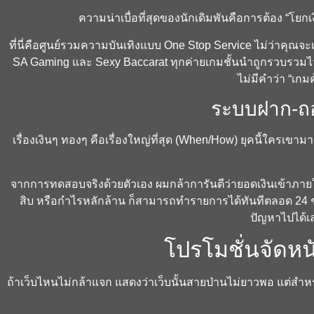
ความน่าเบื่อที่สุดของนักเดิมพันคือการต้อง “โยกเง
ที่นี่คือศูนย์รวมความบันเทิงแบบ One Stop Service ไม่ว่าคุณ
SA Gaming และ Sexy Baccarat ทุกค่ายเกมชั้นนำถูกรวบรวมไว้
ไม่มีคำว่า “เกม
ระบบฝาก-ถอน
เรื่องเงินๆ ทองๆ คือเรื่องใหญ่ที่สุด (When/How) ยุคนี้ใครเขา
จากการทดสอบจริงด้วยตัวเอง ผมกล้าการันตีว่ายอดเงินเข้าภายใน
สิบ หรือกำไรหลักล้าน ก็สามารถทำรายการได้ทันทีตลอด 24 
ปัญหาไปได้เล
โปรโมชั่นจัดหนั
ถ้าเว็บไหนไม่กล้าแจก แสดงว่าเว็บนั้นสายป่านไม่ยาวพอ แต่สำหรับท