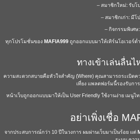
– สมาชิกใหม่: รับโบ
– สมาชิกเก่า: มี
– กิจกรรมพิเศษ
ทุกโปรโมชั่นของ
MAFIA999
ถูกออกแบบมาให้เทิร์นโอเวอร์ต่ำ 
ทางเข้าเล่นลื่น
ความสะดวกสบายคือหัวใจสำคัญ (Where) คุณสามารถระเบิดคว
เที่ยง แพลตฟอร์มนี้รองรับกา
หน้าเว็บถูกออกแบบมาให้เป็น User Friendly ใช้งานง่าย เมนูไ
อย่าเพิ่งเชื่อ 
จากประสบการณ์กว่า 10 ปีในวงการ ผมผ่านเว็บมาเป็นร้อย แต่
ระบบ ความ