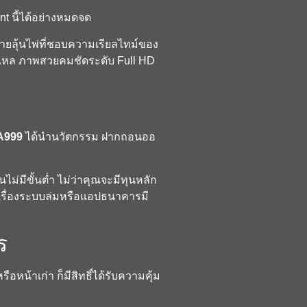
nt นี้ได้อย่างหมดจด
สายลุ้นไพ่ที่ชอบความเรียลไทม์ของ
่นไหล ภาพสวยคมชัดระดับ Full HD
A999
ได้นำนวัตกรรม ฝากถอนออ
ม่มีขั้นต่ำ ไม่ว่าคุณจะมีทุนหลัก
เรื่องระบบล่มหรือแอปธนาคารมี
ร
อหน้าเก่า ก็มีสิทธิ์ได้รับความคุ้ม