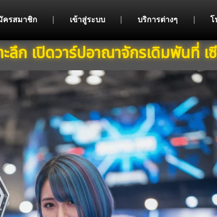
มัครสมาชิก
เข้าสู่ระบบ
บริการต่างๆ
โ
ลึก เปิดวาร์ปอาณาจักรเดิมพันที่ เซ