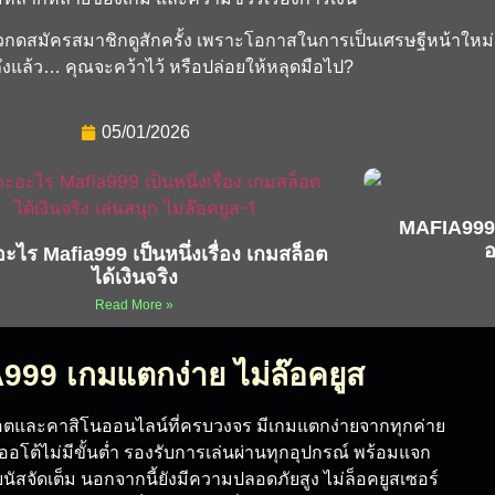
้วกดสมัครสมาชิกดูสักครั้ง เพราะโอกาสในการเป็นเศรษฐีหน้าใหม่ 
งแล้ว… คุณจะคว้าไว้ หรือปล่อยให้หลุดมือไป?
05/01/2026
MAFIA999 เ
อ
ะไร Mafia999 เป็นหนึ่งเรื่อง เกมสล็อต
ได้เงินจริง
Read More »
99 เกมแตกง่าย ไม่ล๊อคยูส
็อตและคาสิโนออนไลน์ที่ครบวงจร มีเกมแตกง่ายจากทุกค่าย
ออโต้ไม่มีขั้นต่ำ รองรับการเล่นผ่านทุกอุปกรณ์ พร้อมแจก
นัสจัดเต็ม นอกจากนี้ยังมีความปลอดภัยสูง ไม่ล็อคยูสเซอร์