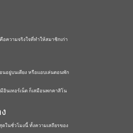
่คือความจริงใจที่ทำให้สมาชิกเก่า
 นอนอยู่บนเตียง หรือแอบเล่นตอนพัก
มีอินเทอร์เน็ต ก็เสมือนพกคาสิโน
อง
่สุดในชั่วโมงนี้ ทั้งความเสถียรของ