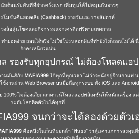
นัสต้อนรับทันทีที่ฝากครั้งแรก เพิ่มทุนให้ไปหมุนกันยาวๆ
โปรโมชั่นคืนยอดเสีย (Cashback) รายวันและรายสัปดาห์
: วงล้อลุ้นโชคและกิจกรรมแจกเครดิตฟรีตามเทศกาล
ทำยอดง่าย ถอนได้จริง ไม่ใช่โปรหลอกฝันที่ทำยังไงก็ถอนไม่ได้ นี
ยังคงเหนียวแน่น
ไหล รองรับทุกอุปกรณ์ ไม่ต้องโหลดแอป
ามมันส์กับ
MAFIA999
ได้ทุกที่ทุกเวลา ไม่ว่าจะนั่งอยู่ร้านกาแฟ
รใช้งานผ่าน Web Browser บนมือถือทุกระบบ ทั้ง iOS และ Android
ทย 100% ไม่ต้องเสียเวลาดาวน์โหลดแอปพลิเคชันให้หนักเครื่อง แค่
ระดับโลกติดตัวไปได้ทุกที่
MAFIA999 จนกว่าจะได้ลองด้วยตัวเ
MAFIA999
คือหนึ่งในเว็บที่ผมกล้า “ฟันธง” ว่าคุ้มค่าแก่การลงทุนที
หลากหลายของเกม และความชัวร์เรื่องการเงิน