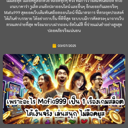
ไม่มีสะดุด ไม่ล๊อคยูสอีกด้วย ตลอดทุกๆ ครั้ง ที่มีการวางเดิมพันสล็อต หรือ
เกมบาคาร่า รูเล็ต เกมยิงปลาออนไลน์ และอื่นๆ อีกเยอะกันเลยจริงๆ
Mafia999 สุดยอดเว็บเดิมพันสล็อตออนไลน์ ที่มีมาตรการ ที่ตรงจุดประสงค์
ได้เกินคำบรรยาย ได้อย่างราบรื่น ที่ดีที่สุด ระบบบมีการคัดตรงๆ มาจากเว็บ
ตรงแตกง่ายที่สุด พร้อมระบบฝากถอน อัตโนมัติ ที่จ่ายแม่นยำอย่างสูงสุด
ปลอดภัยจริงแน่นอน
03/07/2025