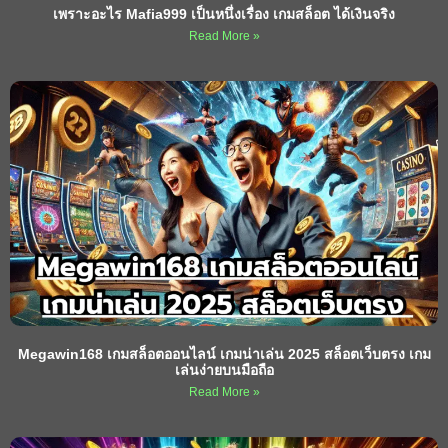
เพราะอะไร Mafia999 เป็นหนึ่งเรื่อง เกมสล็อต ได้เงินจริง
Read More »
Megawin168 เกมสล็อตออนไลน์ เกมน่าเล่น 2025 สล็อตเว็บตรง เกม
เล่นง่ายบนมือถือ
Read More »